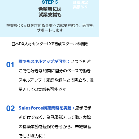
STEP 5
就職決定
実績あり
希望者には
就業支援も
卒業後DX人材を求める企業への就業を紹介
。面接も
サポートします
日本DX人材センターLXP育成スクールの特徴
誰でもスキルアップが可能：
いつでもど
01
こでも好きな時間に自分のペースで働き
スキルアップ！家庭や趣味との両立や、副
業としての実践も可能です
02
Salesforce構築業務を実践：
座学で学
ぶだけでなく、業務委託として働き実際
の構築業務を経験できるから、未経験者
でも即戦力に！