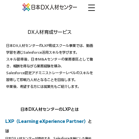
​DX人材育成サービス
日本DX人材センターのLXP育成スクール事業では、動画
学習を通じSalesforce活用スキルを学びます。
スキル習得後、日本M&Aセンターの業務委託として働
き、報酬を得ながら業務経験を積み、
Salesforce認定アドミニストレーターレベルのスキルを
習得して即戦力人材となることを目指します。
卒業後、希望する方には就業先もご紹介します。
日本DX人材センターのLXPとは
LXP（Learning eXperience Partner）
と
は
日本DX人材センターが提供する、Salesforceを軸にした無料