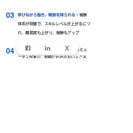
03
学びながら働き、報酬を得られる：
報酬
体系が明確で、スキルレベルが上がるにつ
れ、難易度も上がり、報酬もアップ
04
スキルアップしやすい環境：
LXPコミュ
ニティがあり、気軽にわからないところ
を質問しあえるほか、オフラインでの交
流イベントも開催しています
05
育成から紹介までワンストップで支援：
希望者にはLXP卒業後、DX人材を求める
企業への就業を支援します
先輩LXPの声