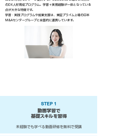
のDX人材育成プログラム。学習＋実務経験が一体となっている
点が大きな特徴です。
学習・実践プログラムや就業支援は、東証プライム上場の日本
M&Aセンターグループと全面的に連携しています。
​紹介制
信頼
コミュニティ
の東証プライム
安心
だから
上場企業
グループ
好きな時間・場所で
学習
実践
​未経験でも
に
＋
​自分のペース
でできる
よりスキルアップ
STEP 1
動画学習で
基礎スキルを習得
未経験でも学べる動画研修を無料で受講