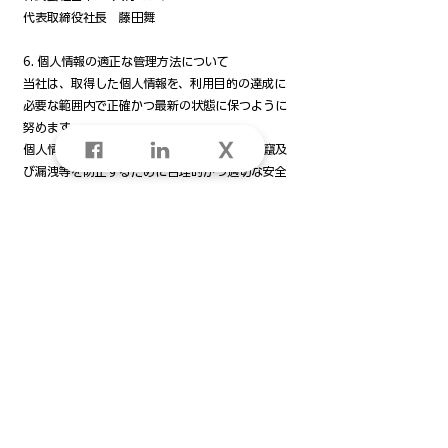
代表取締役社長 藤田舞
6. 個人情報の適正な管理方法について
当社は、取得した個人情報を、利用目的の達成に
必要な範囲内で正確かつ最新の状態に保つように
努めます。
個人情報への不正アクセス、紛失、破壊、改竄及
び漏洩等を防止するために合理的かつ適切な安全
対策の措置を講じます。
当社は個人情報を取り扱う責任者を定め、個人情
報に関する更新、訂正、保管、苦情その他の問合
せを受けた事項につき、適切な対応を取ります。
7. コンプライアンス・プログラムの継続的改善
当社は個人情報保護コンプライアンス・プログラ
ムを策定し、推進するとともに、定期的に見直
し、継続的改善に努めます。
2024年12月25日制定