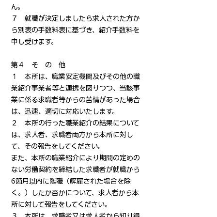
ん。
７ 就職が決定しましたら求人された方か
ら別表の手数料表に基づき、紹介手数料を
申し受けます。
第４ そ の 他
１ 本所は、職業安定機関及びその他の職
業紹介事業者等と連携を図りつつ、当該事
業に係る求職者等からの苦情があった場合
は、迅速、適切に対応いたします。
２ 本所の行った職業紹介の結果について
は、求人者、求職者両方から本所に対し
て、その報告をしてください。
また、本所の職業紹介により期間の定めの
ない労働契約を締結した求職者が就職から
6箇月以内に離職（解雇された場合を除
く。）したか否かについて、求人者から本
所に対して報告をしてください。
３ 本所は、求職者又は求人者から知り得