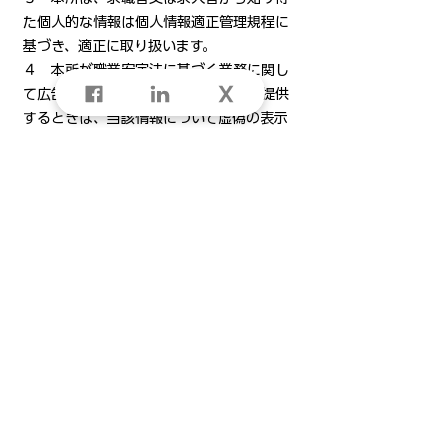
た個人的な情報は個人情報適正管理規程に
基づき、適正に取り扱います。
４ 本所が職業安定法に基づく業務に関し
て広告等により求人等に関する情報を提供
するときは、当該情報について虚偽の表示
又は誤解を生じさせる表示を行いません。
また、当該情報について正確かつ最新の内
容に保つため、求人者、求職者等から当該
情報について提供の中止や内容の訂正の依
頼があった場合や、本所が当該情報が正
確、最新でないことを確認した場合は、遅
滞なく対応するとともに、求人者又は求職
者に対して定期的に当該情報が最新かどう
か確認する又は当該情報の時点を明らかに
する措置を講じます。
５ 本所は、求職者又は求人者に対し、そ
の申込みの受理、面接、指導、紹介等の業
務について、人種、国籍、信条、性別、社